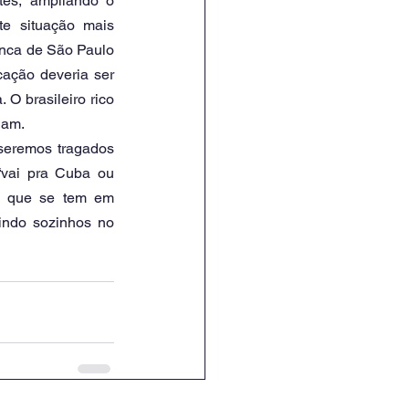
es, ampliando o 
e situação mais 
anca de São Paulo 
ção deveria ser 
O brasileiro rico 
ham.
seremos tragados 
vai pra Cuba ou 
o que se tem em 
indo sozinhos no 