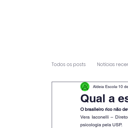
Início
Sobre
Todos os posts
Notícias rece
Aldeia Escola
10 de
Qual a e
O brasileiro rico não d
Vera Iaconelli – Diret
psicologia pela USP.