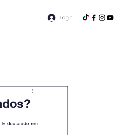
Login
Eventos
Contato
iados?
”. E doutorado em 