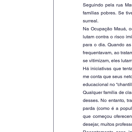
Seguindo pela rua Ma
famílias pobres. Se ti
surreal.
Na Ocupação Mauá, os 
lutam contra o risco i
para o dia. Quando as 
frequentavam, ao trata
se vitimizam, eles luta
Há iniciativas que ten
me conta que seus netos
educacional no “chantil
Qualquer família de cla
desses. No entanto, tr
parda (como é a populaç
que começou oferecend
desejar, muitos profes