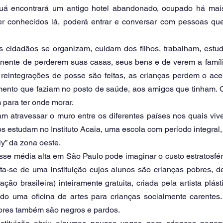
uá encontrará um antigo hotel abandonado, ocupado há mais
ver conhecidos lá, poderá entrar e conversar com pessoas qu
cidadãos se organizam, cuidam dos filhos, trabalham, estud
minente de perderem suas casas, seus bens e de verem a famíli
reintegrações de posse são feitas, as crianças perdem o ace
mento que faziam no posto de saúde, aos amigos que tinham. 
m para ter onde morar.
tam atravessar o muro entre os diferentes países nos quais vi
 estudam no Instituto Acaia, uma escola com período integral, d
ly” da zona oeste.
sse média alta em São Paulo pode imaginar o custo estratosfér
ata-se de uma instituição cujos alunos são crianças pobres, d
ão brasileira) inteiramente gratuita, criada pela artista plásti
o uma oficina de artes para crianças socialmente carentes
sores também são negros e pardos.