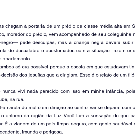
s chegam à portaria de um prédio de classe média alta em S
o, morador do prédio, vem acompanhado de seu coleguinha ne
negro— pede desculpas, mas a criança negra deverá subir p
onta do descalabro e acostumados com a situação, fazem uma
o apartamento.
 ambos só era possível porque a escola em que estudavam tinha
ecisão dos jesuítas que a dirigiam. Esse é o relato de um filós
nunca vivi nada parecido com isso em minha infância, pois
ube, na rua.
-amarela do metrô em direção ao centro, vai se deparar com o 
 o entorno da região da Luz. Você terá a sensação de que p
r. É a viagem de um país limpo, seguro, com gente saudável 
ecadente, imunda e perigosa.