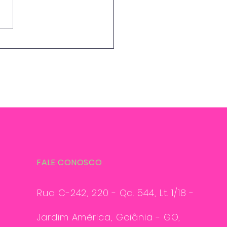
ca e a estética de
ar
FALE CONOSCO
Rua C-242, 220 - Qd. 544, Lt. 1/18 -
Jardim América, Goiânia - GO,