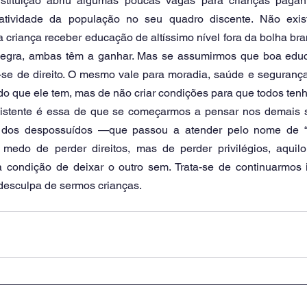
stituição abriu algumas poucas vagas para crianças pagant
tatividade da população no seu quadro discente. Não exist
 criança receber educação de altíssimo nível fora da bolha br
egra, ambas têm a ganhar. Mas se assumirmos que boa educa
a-se de direito. O mesmo vale para moradia, saúde e segurança. 
do que ele tem, mas de não criar condições para que todos ten
insistente é essa de que se começarmos a pensar nos demais 
o dos despossuídos —que passou a atender pelo nome de “
medo de perder direitos, mas de perder privilégios, aquil
a condição de deixar o outro sem. Trata-se de continuarmos 
 desculpa de sermos crianças.