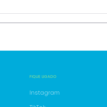
Mundos Esquecidos
A éti
educ
FIQUE LIGADO
Instagram